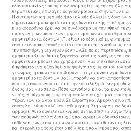
ιστών (ουλίτιδες, περιοδοντίτιδες), είναι οι εχθροί μια
οδοντοστοιχίας που σε συνδυασμό είτε με την αμέλεια
θεραπευτικές επιλογές οδηγούν μοιραία στην απώλεια 
Η αντιμετώπιση μερικής ή και ολικής έλλειψης δοντιών 
σημαντικότερα κεφάλαια της οδοντιατρικής επιστήμης. 
η μακροχρόνια έρευνα σε συνδυασμό με την υψηλή τεχν
εισαγωγή των οδοντικών εμφυτευμάτων στην καθημερινή
εμφυτεύματα δοντιών ).
Τι είναι το οδοντικό εμφύτευμα:
από τιτάνιο που τοποθετείται στο οστό της γνάθου με σκ
την υποστήριξη τεχνητών δοντιών.Σε ποιες περιπτώσεις 
εμφυτευμάτων: Αυτό εξαρτάται από τις ανάγκες του ασ
εμφύτευμα μπορεί να χρησιμεύσει για την αποκατάστασ
ή πρόκειται να εξαχθεί, αποφεύγοντας με αυτόν τον τρό
γέφυρας, η οποία θα επιβαρύνει τα γειτονικά υγιή δόντ
εμφυτεύματα δοντιών μαζί μπορούν να αντικαταστήσου
δόντια, αποφεύγοντας έτσι την κατάληξη σε κινητή οδον
όλους μας «μασέλα».Πόσο καινούρια είναι τα εμφυτεύ
νωρίς; Η σύγχρονη εμφυτευματολογία έχει μια επιστημο
πέραν των τριάντα ετών. Σε Ευρώπη και Αμερική είναι 
αποτελεί λύση απλή και καθημερινή. Στη χώρα μας δεν 
αρμόζει. Αυτό οφείλεται κυρίως στη δυσπιστία λόγω π
των ασθενών αλλά δυστυχώς και αρκετών οδοντιάτρων, ο
ασθενείς τους από τα εμφυτεύματα, παραθέτοντας λα
και στερώντας τους έτσι από λύσεις καλύτερες και απ