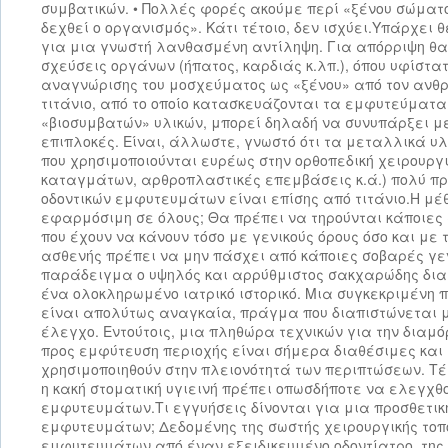
συμβατικών. • Πολλές φορές ακούμε περί «ξένου σώματο
δεχθεί ο οργανισμός». Κάτι τέτοιο, δεν ισχύει.Υπάρχει 
για μια γνωστή λανθασμένη αντίληψη. Για απόρριψη θα
σχεύσεις οργάνων (ήπατος, καρ­διάς κ.λπ.), όπου υφίστα
αναγνώρισης του μοσχεύματος ως «ξένου» από τον ανθρ
τιτάνιο, από το οποίο κατασκευάζονται τα εμφυτεύματα
«βιοσυμβατών» υλικών, μπορεί δηλαδή να συνυπάρξει με
επιπλοκές. Είναι, άλλωστε, γνωστό ότι τα μεταλλικά υλ
που χρησιμοποιούνται ευρέως στην ορθοπεδική χειρουργ
καταγμάτων, αρθροπλαστικές επεμβάσεις κ.ά.) πολύ πρ
οδοντικών εμφυτευμάτων είναι επίσης από τιτάνιο.Η μέθ
εφαρμόσιμη σε όλους; Θα πρέπει να τηρούνται κάποιες
που έχουν να κάνουν τόσο με γενικούς όρους όσο και με
ασθενής πρέπει να μην πάσχει από κάποιες σοβαρές γεν
παράδειγμα ο υψηλός και αρρύθμιστος σακχαρώδης διαβ
ένα ολοκληρωμένο ιατρικό ιστορικό. Μια συγκεκριμένη 
είναι απολύτως αναγκαία, πράγμα που διαπιστώνεται 
έλεγχο. Εντούτοις, μια πληθώρα τεχνικών για την διαμ
προς εμφύτευση περιοχής είναι σήμερα διαθέσιμες και
χρησιμοποιηθούν στην πλειονότητά των περιπτώσεων. Τέ
η κακή στοματική υγιεινή πρέπει οπωσδήποτε να ελεγχθο
εμφυτευμάτων.Τι εγγυήσεις δίνονται για μια προσθετικ
εμφυτευμάτων; Δεδομένης της σωστής χειρουργικής τοπ
εμφυτευμάτων από έναν εξειδικευμένο οδοντίατρο, της