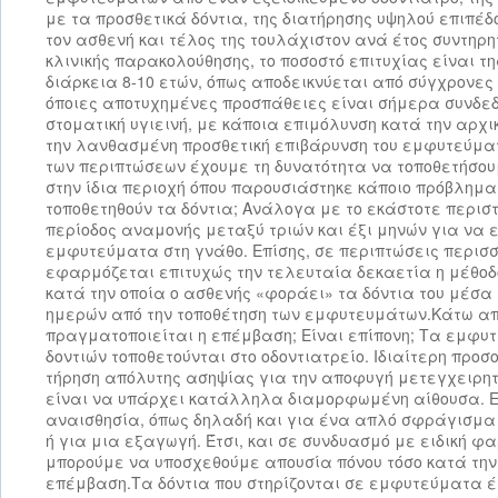
με τα προσθετικά δόντια, της διατήρησης υψηλού επιπέδ
τον ασθενή και τέλος της τουλάχιστον ανά έτος συντηρητ
κλινικής παρακολούθησης, το ποσοστό επιτυχίας είναι τη
διάρκεια 8-10 ετών, όπως αποδεικνύεται από σύγχρονες 
όποιες αποτυχημένες προσπάθειες είναι σήμερα συνδε
στοματική υγιεινή, με κάποια επιμόλυνση κατά την αρχ
την λανθασμένη προσθετική επιβάρυνση του εμφυτεύματο
των περιπτώσεων έχουμε τη δυνατότητα να τοποθετήσο
στην ίδια περιοχή όπου παρουσιάστηκε κάποιο πρόβλημ
τοποθετηθούν τα δόντια; Ανάλογα με το εκάστοτε περιστ
περίοδος αναμονής μεταξύ τριών και έξι μηνών για να
εμφυτεύματα στη γνάθο. Επίσης, σε περιπτώσεις περι
εφαρμόζεται επιτυχώς την τελευταία δεκαετία η μέθοδ
κατά την οποία ο ασθενής «φοράει» τα δόντια του μέσα
ημερών από την τοποθέτηση των εμφυτευμάτων.Κάτω απ
πραγματοποιείται η επέμβαση; Είναι επίπονη; Τα εμφυ
δοντιών τοποθετούνται στο οδοντιατρείο. Ιδιαίτερη προσ
τήρηση απόλυτης ασηψίας για την αποφυγή μετεγχειρητ
είναι να υπάρχει κατάλληλα διαμορφωμένη αίθουσα. Ε
αναισθησία, όπως δηλαδή και για ένα απλό σφράγισμα
ή για μια εξαγωγή. Έτσι, και σε συνδυασμό με ειδική 
μπορούμε να υποσχεθούμε απουσία πόνου τόσο κατά την 
επέμβαση.Τα δόντια που στηρίζονται σε εμφυτεύματα έ