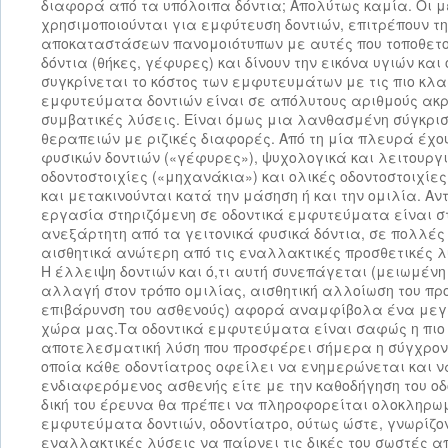
διαφορά από τα υπόλοιπα δόντια; Απολύτως καμία. Οι μέ
χρησιμοποιούνται για εμφύτευση δοντιών, επιτρέπουν τ
αποκαταστάσεων πανομοιότυπων με αυτές που τοποθετο
δόντια (θήκες, γέφυρες) και δίνουν την εικόνα υγιών κα
συγκρίνεται το κόστος των εμφυτευμάτων με τις πιο κλα
εμφυτεύματα δοντιών είναι σε απόλυτους αριθμούς ακρ
συμβατικές λύσεις. Είναι όμως μια λανθασμένη σύγκριση
θεραπειών με ριζικές διαφορές. Από τη μία πλευρά έχο
φυσικών δοντιών («γέφυρες»), ψυχολογικά και λειτουργ
οδοντοστοιχίες («μηχανάκια») και ολικές οδοντοστοιχίε
και μετακινούνται κατά την μάσηση ή και την ομιλία. Αν
εργασία στηριζόμενη σε οδοντικά εμφυτεύματα είναι στ
ανεξάρτητη από τα γειτονικά φυσικά δόντια, σε πολλές 
αισθητικά ανώτερη από τις εναλλακτικές προσθετικές λ
Η έλλειψη δοντιών και ό,τι αυτή συνεπάγεται (μειωμένη
αλλαγή στον τρόπο ομιλίας, αισθητική αλλοίωση του πρ
επιβάρυνση του ασθενούς) αφορά αναμφίβολα ένα μεγ
χώρα μας.
Τα οδοντικά εμφυτεύματα είναι σαφώς η πιο
αποτελεσματική λύση που προσφέρει σήμερα η σύγχρονη
οποία κάθε οδοντίατρος οφείλει να ενημερώνεται και 
ενδιαφερόμενος ασθενής είτε με την καθοδήγηση του οδ
δική του έρευνα θα πρέπει να πληροφορείται ολοκληρω
εμφυτεύματα δοντιών, οδοντίατρο, ούτως ώστε, γνωρίζο
εναλλακτικές λύσεις να παίρνει τις δικές του σωστές 