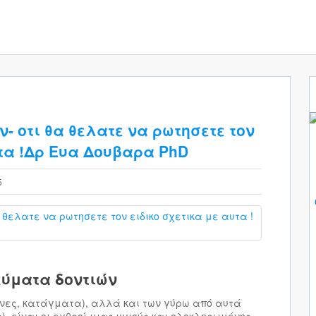
- οτι θα θελατε να ρωτησετε τον
υτα !Δρ Ευα Δουβαρα PhD
5
εύματα δοντιών
όνες, κατάγματα), αλλά και των γύρω από αυτά