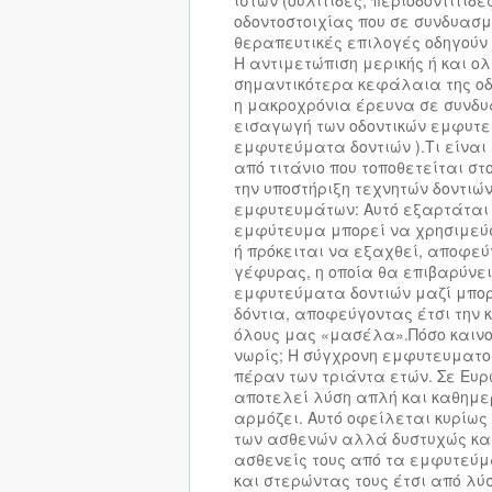
ιστών (ουλίτιδες, περιοδοντίτιδε
οδοντοστοιχίας που σε συνδυασ
θεραπευτικές επιλογές οδηγούν
Η αντιμετώπιση μερικής ή και ο
σημαντικότερα κεφάλαια της οδο
η μακροχρόνια έρευνα σε συνδυ
εισαγωγή των οδοντικών εμφυτε
εμφυτεύματα δοντιών ).
Τι είναι
από τιτάνιο που τοποθετείται στ
την υποστήριξη τεχνητών δοντιών
εμφυτευμάτων: Αυτό εξαρτάται 
εμφύτευμα μπορεί να χρησιμεύσ
ή πρόκειται να εξαχθεί, αποφεύ
γέφυρας, η οποία θα επιβαρύνει
εμφυτεύματα δοντιών μαζί μπορ
δόντια, αποφεύγοντας έτσι την κ
όλους μας «μασέλα».Πόσο καινο
νωρίς; Η σύγχρονη εμφυτευματολ
πέραν των τριάντα ετών. Σε Ευρ
αποτελεί λύση απλή και καθημερ
αρμόζει. Αυτό οφείλεται κυρίω
των ασθενών αλλά δυστυχώς και 
ασθενείς τους από τα εμφυτεύ
και στερώντας τους έτσι από λ