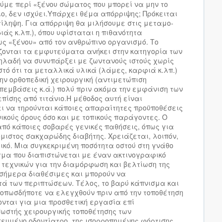
ύμε περί «ξένου σώματος που μπορεί να μην το
ιο, δεν ισχύει.Υπάρχει θέμα απόρριψης; Πρόκειται
ίληψη. Για απόρριψη θα μιλήσουμε στις μεταμο­
ιάς κ.λπ.), όπου υφίσταται η πιθανότητα
ς «ξένου» από τον ανθρώπινο οργανισμό. Το
άζονται τα εμφυτεύματα ανήκει στην κατηγορία των
ηλαδή να συνυπάρξει με ζωντανούς ιστούς χωρίς
στό ότι τα μεταλλικά υλικά (λάμες, καρφιά κ.λπ.)
ην ορθοπεδική χειρουργική (αντιμετώπιση
εμβάσεις κ.ά.) πολύ πριν ακόμα την εμφάνιση των
πίσης από τιτάνιο.Η μέθοδος αυτή είναι
ι να τηρούνται κάποιες απαραίτητες προϋποθέσεις
ικούς όρους όσο και με τοπικούς παράγοντες. Ο
πό κάποιες σοβαρές γενικές παθήσεις, όπως για
ιστος σακχαρώδης διαβήτης. Χρειάζεται, λοιπόν,
ικό. Μια συγκεκριμένη ποσότητα οστού στη γνάθο
μα που διαπιστώνεται με έναν ακτινογραφικό
 τεχνικών για την διαμόρφωση και βελτίωση της
 σήμερα διαθέσιμες και μπορούν να
τά των περιπτώσεων. Τέλος, το βαρύ κάπνισμα και
ι οπωσδήποτε να ελεγχθούν πριν από την τοποθέτηση
νται για μια προσθετική εργασία επί
ωστής χειρουργικής τοποθέτησης των
ευμένο οδοντίατρο, της ισορροπημένης φόρτισης