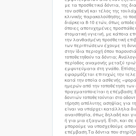
με τα προσθετικά δόντια, της δ
τον ασθενή και τέλος της τουλάχ
κλινικής παρακολούθησης, το ποσ
διάρκεια 8-10 ετών, όπως αποδε
όποιες αποτυχημένες προσπάθει
στοματική υγιεινή, με κάποια ε
την λανθασμένη προσθετική επιβ
των περιπτώσεων έχουμε τη δυν
στην ίδια περιοχή όπου παρουσ
τοποθετηθούν τα δόντια; Ανάλογ
περίοδος αναμονής μεταξύ τριώ
εμφυτεύματα στη γνάθο. Επίσης
εφαρμόζεται επιτυχώς την τελε
κατά την οποία ο ασθενής «φορά
ημερών από την τοποθέτηση των
πραγματοποιείται η επέμβαση; 
δοντιών τοποθετούνται στο οδοντ
τήρηση απόλυτης ασηψίας για τ
είναι να υπάρχει κατάλληλα δ
αναισθησία, όπως δηλαδή και γ
ή για μια εξαγωγή. Έτσι, και σ
μπορούμε να υποσχεθούμε απουσί
επέμβαση.Τα δόντια που στηρίζ