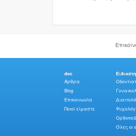
Επικοι
doc
Ειδικότη
Άρθρα
Οδοντίατ
Blog
Γυναικολό
Επικοινωνία
Διαιτολό
Ποιοί είμαστε
Ψυχολόγ
Ορθοπεδ
Όλες οι 