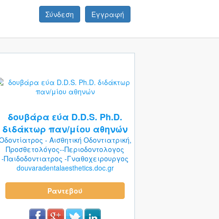
Σύνδεση
Εγγραφή
δουβάρα εύα D.D.S. Ph.D.
διδάκτωρ παν/μίου αθηνών
Οδοντίατρος - Αισθητική Οδοντιατρική,
Προσθετολόγος--Περιοδοντολογος
-Παιδοδοντιατρος -Γναθοχειρουργος
douvaradentalaesthetics.doc.gr
Ραντεβού
Σύνδεση με Facebook
Σύνδεση με Google
Σύνδεση με Google
Σύνδεση με Google