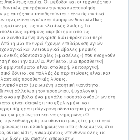
 Απολύτως καμία. Οι μέθοδοι και οι τεχνικές που
 δοντιών, επιτρέπουν την πραγματοποίηση
 με αυτές που τοποθετούνται πάνω σε φυσικά
ουν την εικόνα υγιών και όμορφων δοντιών.
Πως
τευμάτων με τις πιο κλασικές λύσεις; Τα
απόλυτους αριθμούς ακριβότερα από τις
μια λανθασμένη σύγκριση διότι πρόκειται περί
 Από τη μία πλευρά έχουμε επιβάρυνση υγιών
υχολογικά και λειτουργικά άβολες μερικές
αι ολικές οδοντοστοιχίες («μασέλες») που ενοχλούν
ση ή και την ομιλία. Αντίθετα, μια προσθετική
ά εμφυτεύματα είναι σταθερή, λειτουργική,
σικά δόντια, σε πολλές δε περιπτώσεις είναι και
λακτικές προσθετικές λύσεις.
ή συνεπάγεται (μειωμένη μασητική ικανότητα,
θητική αλλοίωση του προσώπου, ψυχολογική
ρά αναμφίβολα ένα μεγάλο ποσοστό ανθρώπων στη
ματα είναι σαφώς η πιο εξελιγμένη και
έρει σήμερα η σύγχρονη οδοντιατρική για την
ι να ενημερώνεται και να ενημερώνει.Ο
 την καθοδήγηση του οδοντίατρου, είτε μετά από
πληροφορείται ολοκληρωμένα από ειδικευμένο, στα
ο, ούτως ώστε, γνωρίζοντας υπεύθυνα όλες τις
 τις δικές του σωστές αποφάσεις.