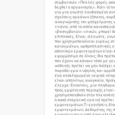
συμβατικών. • Πολλές φορές ακο
δεχθεί ο οργανισμός». Κάτι τέτο
για μια γνωστή λανθασμένη αντ
σχεύσεις οργάνων (ήπατος, καρ­δ
αναγνώρισης του μοσχεύματος ω
τιτάνιο, από το οποίο κατασκευ
«βιοσυμβατών» υλικών, μπορεί δ
επιπλοκές. Είναι, άλλωστε, γνω
που χρησιμοποιούνται ευρέως στ
καταγμάτων, αρθροπλαστικές επ
οδοντικών εμφυτευμάτων είναι ε
εφαρμόσιμη σε όλους; Θα πρέπε
που έχουν να κάνουν τόσο με γεν
ασθενής πρέπει να μην πάσχει α
παράδειγμα ο υψηλός και αρρύθμ
ένα ολοκληρωμένο ιατρικό ιστορ
είναι απολύτως αναγκαία, πράγ
έλεγχο. Εντούτοις, μια πληθώρα
προς εμφύτευση περιοχής είναι
χρησιμοποιηθούν στην πλειονότη
η κακή στοματική υγιεινή πρέπε
εμφυτευμάτων.Τι εγγυήσεις δίνο
εμφυτευμάτων; Δεδομένης της σ
εμφυτευμάτων από έναν εξειδικ