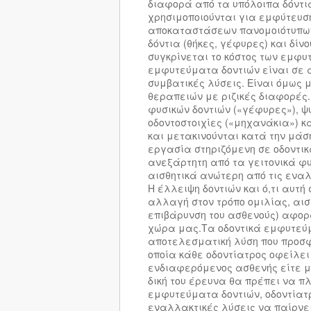
διαφορά από τα υπόλοιπα δόντια;
χρησιμοποιούνται για εμφύτευση
αποκαταστάσεων πανομοιότυπων
δόντια (θήκες, γέφυρες) και δίν
συγκρίνεται το κόστος των εμφυ
εμφυτεύματα δοντιών είναι σε 
συμβατικές λύσεις. Είναι όμως 
θεραπειών με ριζικές διαφορές.
φυσικών δοντιών («γέφυρες»), ψ
οδοντοστοιχίες («μηχανάκια») κ
και μετακινούνται κατά την μάση
εργασία στηριζόμενη σε οδοντικ
ανεξάρτητη από τα γειτονικά φυ
αισθητικά ανώτερη από τις εναλ
Η έλλειψη δοντιών και ό,τι αυτ
αλλαγή στον τρόπο ομιλίας, αισ
επιβάρυνση του ασθενούς) αφο
χώρα μας.
Τα οδοντικά εμφυτεύ
αποτελεσματική λύση που προσφ
οποία κάθε οδοντίατρος οφείλε
ενδιαφερόμενος ασθενής είτε με
δική του έρευνα θα πρέπει να 
εμφυτεύματα δοντιών, οδοντίατρ
εναλλακτικές λύσεις να παίρνει