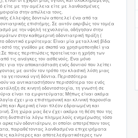
ς), είναι οι εχθροί μιας υγιούς και ολοκληρωμένης
μό είτε με την αμέλεια είτε με λανθασμένες
 μοιραία στην απώλεια τους.
λικής έλλειψης δοντιών αποτελεί ένα από τα
ντιατρικής επιστήμης. Σε αυτόν ακριβώς τον τομέα
ασμό με την υψηλή τεχνολογία, οδήγησαν στην
υμάτων στην καθημερινή οδοντιατρική πράξη (
 το οδοντικό εμφύτευμα: Είναι μία μεταλλική βίδα
ο οστό της γνάθου με σκοπό να χρησιμοποιηθεί για
.Σε ποιες περιπτώσεις προτείνεται η χρήση των
από τις ανάγκες του ασθενούς. Ένα μόνο
ει για την αποκατάσταση ενός δοντιού που λείπει
γοντας με αυτόν τον τρόπο την κλασική λύση μιας
 τα γειτονικά υγιή δόντια. Περισσότερα
ούν να αντικαταστήσουν περισσότερα του ενός
ατάληξη σε κινητή οδοντοστοιχία, τη γνωστή σε
ύρια είναι τα εμφυτεύματα; Μήπως είναι ακόμα
ογία έχει μια επιστημονική και κλινική παρουσία
ώπη και Αμερική είναι πλέον εδραιωμένη και
ινή. Στη χώρα μας δεν έχει ακόμα τη θέση που της
ς στη δυσπιστία λόγω πλημμελούς ενημέρωσης τόσο
αρκετών οδοντιάτρων, οι οποίοι αποτρέπουν τους
ματα, παραθέτοντας λανθασμένα επιχειρήματα
ύσεις καλύτερες και αποτελεσματικότερες των