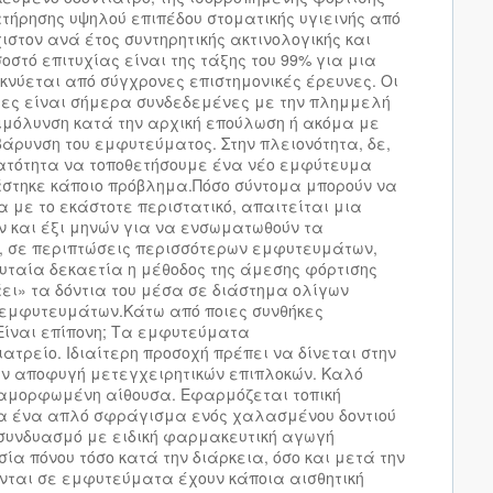
ιατήρησης υψηλού επιπέδου στοματικής υγιεινής από
ιστον ανά έτος συντηρητικής ακτινολογικής και
οστό επιτυχίας είναι της τάξης του 99% για μια
ικνύεται από σύγχρονες επιστημονικές έρευνες. Οι
ες είναι σήμερα συνδεδεμένες με την πλημμελή
πιμόλυνση κατά την αρχική επούλωση ή ακόμα με
άρυνση του εμφυτεύματος. Στην πλειονότητα, δε,
ατότητα να τοποθετήσουμε ένα νέο εμφύτευμα
ιάστηκε κάποιο πρόβλημα.Πόσο σύντομα μπορούν να
α με το εκάστοτε περιστατικό, απαιτείται μια
ν και έξι μηνών για να ενσωματωθούν τα
, σε περιπτώσεις περισσότερων εμφυτευμάτων,
υταία δεκαετία η μέθοδος της άμεσης φόρτισης
ει» τα δόντια του μέσα σε διάστημα ολίγων
 εμφυτευμάτων.Κάτω από ποιες συνθήκες
Είναι επίπονη; Τα εμφυτεύματα
ιατρείο. Ιδιαίτερη προσοχή πρέπει να δίνεται στην
ην αποφυγή μετεγχειρητικών επιπλοκών. Καλό
ιαμορφωμένη αίθουσα. Εφαρμόζεται τοπική
ια ένα απλό σφράγισμα ενός χαλασμένου δοντιού
ε συνδυασμό με ειδική φαρμακευτική αγωγή
α πόνου τόσο κατά την διάρκεια, όσο και μετά την
ονται σε εμφυτεύματα έχουν κάποια αισθητική